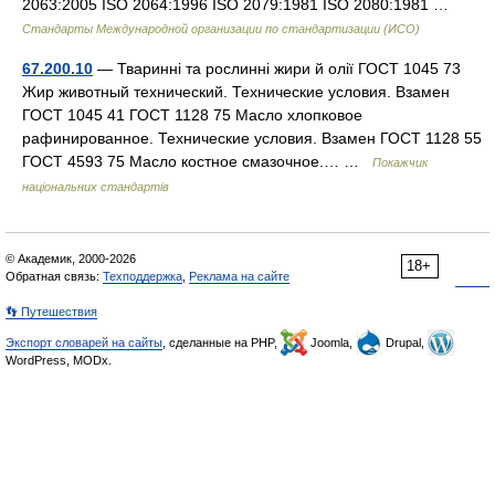
2063:2005 ISO 2064:1996 ISO 2079:1981 ISO 2080:1981 …
Стандарты Международной организации по стандартизации (ИСО)
67.200.10
— Тваринні та рослинні жири й олії ГОСТ 1045 73
Жир животный технический. Технические условия. Взамен
ГОСТ 1045 41 ГОСТ 1128 75 Масло хлопковое
рафинированное. Технические условия. Взамен ГОСТ 1128 55
ГОСТ 4593 75 Масло костное смазочное.… …
Покажчик
національних стандартів
© Академик, 2000-2026
18+
Обратная связь:
Техподдержка
,
Реклама на сайте
👣 Путешествия
Экспорт словарей на сайты
, сделанные на PHP,
Joomla,
Drupal,
WordPress, MODx.